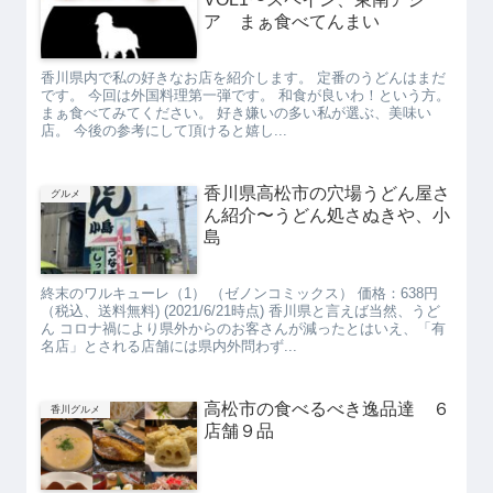
ア まぁ食べてんまい
香川県内で私の好きなお店を紹介します。 定番のうどんはまだ
です。 今回は外国料理第一弾です。 和食が良いわ！という方。
まぁ食べてみてください。 好き嫌いの多い私が選ぶ、美味い
店。 今後の参考にして頂けると嬉し...
香川県高松市の穴場うどん屋さ
グルメ
ん紹介〜うどん処さぬきや、小
島
終末のワルキューレ（1） （ゼノンコミックス） 価格：638円
（税込、送料無料) (2021/6/21時点) 香川県と言えば当然、うど
ん コロナ禍により県外からのお客さんが減ったとはいえ、「有
名店」とされる店舗には県内外問わず...
高松市の食べるべき逸品達 ６
香川グルメ
店舗９品