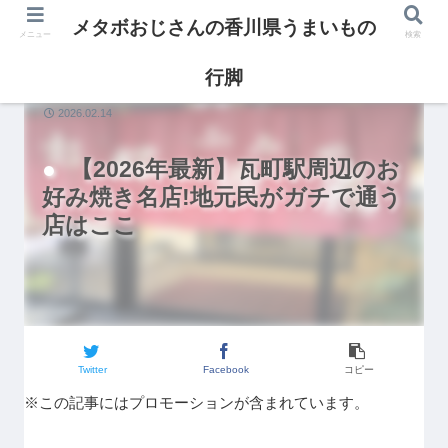
メタボおじさんの香川県うまいもの
メニュー
検索
行脚
グルメ
2026.02.14
【2026年最新】瓦町駅周辺のお
好み焼き名店!地元民がガチで通う
店はここ
Twitter
Facebook
コピー
※この記事にはプロモーションが含まれています。