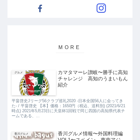
カマタマーレ讃岐〜勝手に高知
グルメ
チャレンジ 高知のうまいもん
紹介
平畠啓史Jリーグ56クラブ巡礼2020 -日本全国56人に会ってき
た- / 平畠啓史 【本】価格：1650円（税込、送料別) (2021/6/21
時点) 2021年5月23日に天皇杯1回戦で同じ四国の高知県代表チ
ームである、...
香川グルメ情報〜外国料理編
香川グルメ
VOL1〜スペイン、東南アジ