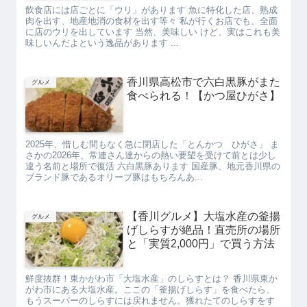
飲食店には店ごとに「ウリ」があります 魚に特化した店、熟成
肉を出す、地産地消の食材を出す等々 私が行くお店でも、全面
に店のウリを出しています 当然、美味しい けど、実はこれも美
味しいんだよという逸品があります ...
香川県高松市で六白黒豚がまた
グルメ
食べられる！【かつ屋ひがさ】
2025年、惜しむ間もなく急に閉店した「とんかつ ひがさ」 ま
さかの2026年、常連さん達からの熱い要望を受けて前とは少し
違う名前と場所で復活 六白黒豚あります 国産豚、地元香川県の
ブランド豚であるオリーブ豚はもちろんあ...
【香川グルメ】大塩水産の釜揚
グルメ
げしらすが絶品！直売所の場所
と「実質2,000円」で買う方法
鮮度抜群！東かがわ市「大塩水産」のしらすとは？ 香川県東か
がわ市にある大塩水産。ここの「釜揚げしらす」を食べたら、
もうスーパーのしらすには戻れません。獲れたてのしらすをす