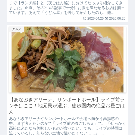
まで【ランチ編】と【夜ごはん編】に分けてたっぷり紹介してき
ました。 ​正直、その2つの記事で十分にお腹を満たせるお店は揃っ
ています。あえて「うどん屋」を外して紹介したのも、他...
2026.04.25
2026.06.28
グルメ
【あなぶきアリーナ、サンポートホール】ライブ前ラ
ンチはここ！地元民が選ぶ、徒歩圏内の絶品お昼ごは
ん
あなぶきアリーナやサンポートホールの会場へ向かう高揚感の
中、まず考えたいのが**「ライブ前の腹ごしらえ」**。 「せっかく
高松に来たなら美味しいものが食べたい。でも、ライブの時間は
迫っているし、知らない土地で迷いたくない……」 ...