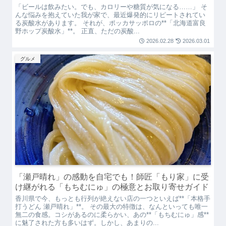
「ビールは飲みたい。でも、カロリーや糖質が気になる……」 そ
んな悩みを抱えていた我が家で、最近爆発的にリピートされてい
る炭酸水があります。 それが、ポッカサッポロの**「北海道富良
野ホップ炭酸水」**。 正直、ただの炭酸...
2026.02.28
2026.03.01
グルメ
「瀬戸晴れ」の感動を自宅でも！師匠「もり家」に受
け継がれる「もちむにゅ」の極意とお取り寄せガイド
香川県で今、もっとも行列が絶えない店の一つといえば**「本格手
打うどん 瀬戸晴れ」**。 その最大の特徴は、なんといっても唯一
無二の食感。コシがあるのに柔らかい、あの**「もちむにゅ」感**
に魅了された方も多いはず。しかし、あまりの...