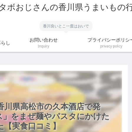
タボおじさんの香川県うまいもの
香川良いとこ一度はおいで
お問い合わせ
プライバシーポリシ
暮らし
Inquiry
privacy policy
香川県高松市の久本酒店で発
ス」をまぜ麺やパスタにかけた
た【実食口コミ】