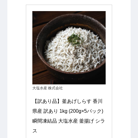
大塩水産 株式会社
【訳あり品】釜あげしらす 香川
県産 訳あり 1kg (200g×5パック) 
瞬間凍結品 大塩水産 釜揚げ シラ
ス