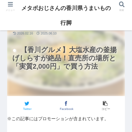
メタボおじさんの香川県うまいもの
メニュー
検索
行脚
グルメ
2026.02.16
2025.06.10
【香川グルメ】大塩水産の釜揚
げしらすが絶品！直売所の場所と
「実質2,000円」で買う方法
Twitter
Facebook
コピー
※この記事にはプロモーションが含まれています。