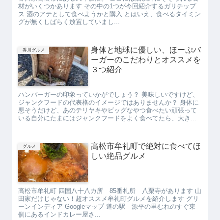
材がいくつかあります その中の1つが今回紹介するガリチップ
ス 酒のアテとして食べようかと購入 とはいえ、食べるタイミン
グが無くしばらく放置していまし...
身体と地球に優しい、ほーぷバ
香川グルメ
ーガーのこだわりとオススメを
３つ紹介
ハンバーガーの印象っていかがでしょう？ 美味しいですけど、
ジャンクフードの代表格のイメージではありませんか？ 身体に
悪そうだけど、あのテリヤキやビッグなやつ食べたい頑張って
いる自分にたまにはジャンクフードをよく食べてたら、大き...
高松市牟礼町で絶対に食べてほ
グルメ
しい絶品グルメ
高松市牟礼町 四国八十八カ所 85番札所 八栗寺があります 山
田家だけじゃない！超オススメ牟礼町グルメを紹介します グリ
ーンインディア Googleマップ 道の駅 源平の里むれのすぐ東
側にあるインドカレー屋さ...