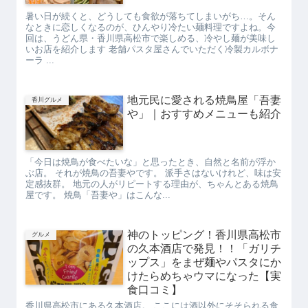
暑い日が続くと、どうしても食欲が落ちてしまいがち…。そん
なときに恋しくなるのが、ひんやり冷たい麺料理ですよね。今
回は、うどん県・香川県高松市で楽しめる、冷やし麺が美味し
いお店を紹介します 老舗パスタ屋さんでいただく冷製カルボナ
ーラ ...
地元民に愛される焼鳥屋「吾妻
香川グルメ
や」｜おすすめメニューも紹介
「今日は焼鳥が食べたいな」と思ったとき、自然と名前が浮か
ぶ店。 それが焼鳥の吾妻やです。 派手さはないけれど、味は安
定感抜群。 地元の人がリピートする理由が、ちゃんとある焼鳥
屋です。 焼鳥「吾妻や」はこんな...
神のトッピング！香川県高松市
グルメ
の久本酒店で発見！！「ガリチ
ップス」をまぜ麺やパスタにか
けたらめちゃウマになった【実
食口コミ】
香川県高松市にある久本酒店。 ここには酒以外にそそられる食