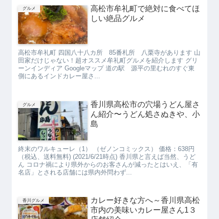
高松市牟礼町で絶対に食べてほ
グルメ
しい絶品グルメ
高松市牟礼町 四国八十八カ所 85番札所 八栗寺があります 山
田家だけじゃない！超オススメ牟礼町グルメを紹介します グリ
ーンインディア Googleマップ 道の駅 源平の里むれのすぐ東
側にあるインドカレー屋さ...
香川県高松市の穴場うどん屋さ
グルメ
ん紹介〜うどん処さぬきや、小
島
終末のワルキューレ（1） （ゼノンコミックス） 価格：638円
（税込、送料無料) (2021/6/21時点) 香川県と言えば当然、うど
ん コロナ禍により県外からのお客さんが減ったとはいえ、「有
名店」とされる店舗には県内外問わず...
カレー好きな方へ～香川県高松
香川グルメ
市内の美味いカレー屋さん1３