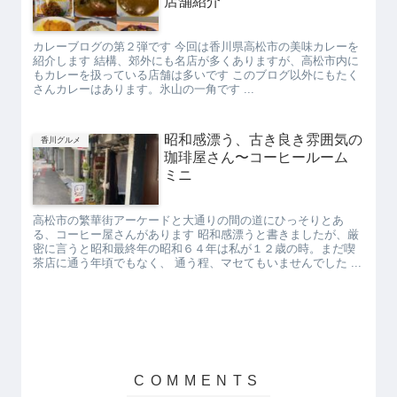
店舗紹介
カレーブログの第２弾です 今回は香川県高松市の美味カレーを
紹介します 結構、郊外にも名店が多くありますが、高松市内に
もカレーを扱っている店舗は多いです このブログ以外にもたく
さんカレーはあります。氷山の一角です ...
昭和感漂う、古き良き雰囲気の
香川グルメ
珈琲屋さん〜コーヒールーム
ミニ
高松市の繁華街アーケードと大通りの間の道にひっそりとあ
る、コーヒー屋さんがあります 昭和感漂うと書きましたが、厳
密に言うと昭和最終年の昭和６４年は私が１２歳の時。まだ喫
茶店に通う年頃でもなく、 通う程、マセてもいませんでした ...