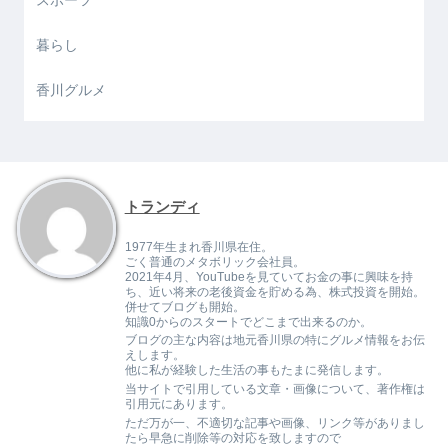
スポーツ
暮らし
香川グルメ
トランディ
1977年生まれ香川県在住。
ごく普通のメタボリック会社員。
2021年4月、YouTubeを見ていてお金の事に興味を持
ち、近い将来の老後資金を貯める為、株式投資を開始。
併せてブログも開始。
知識0からのスタートでどこまで出来るのか。
ブログの主な内容は地元香川県の特にグルメ情報をお伝
えします。
他に私が経験した生活の事もたまに発信します。
当サイトで引用している文章・画像について、著作権は
引用元にあります。
ただ万が一、不適切な記事や画像、リンク等がありまし
たら早急に削除等の対応を致しますので