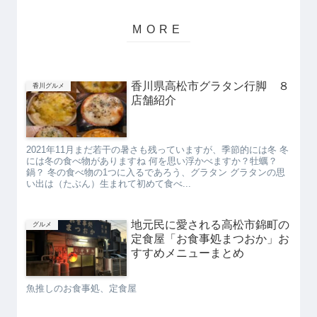
香川県高松市グラタン行脚 ８
香川グルメ
店舗紹介
2021年11月まだ若干の暑さも残っていますが、季節的には冬 冬
には冬の食べ物がありますね 何を思い浮かべますか？牡蠣？
鍋？ 冬の食べ物の1つに入るであろう、グラタン グラタンの思
い出は（たぶん）生まれて初めて食べ...
地元民に愛される高松市錦町の
グルメ
定食屋「お食事処まつおか」お
すすめメニューまとめ
魚推しのお食事処、定食屋