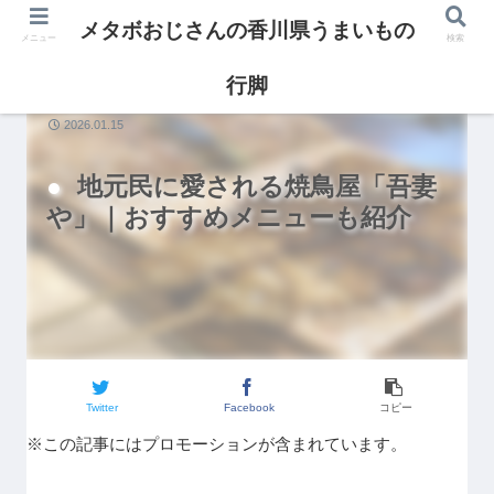
メタボおじさんの香川県うまいもの
メニュー
検索
行脚
香川グルメ
2026.01.15
地元民に愛される焼鳥屋「吾妻
や」｜おすすめメニューも紹介
Twitter
Facebook
コピー
※この記事にはプロモーションが含まれています。