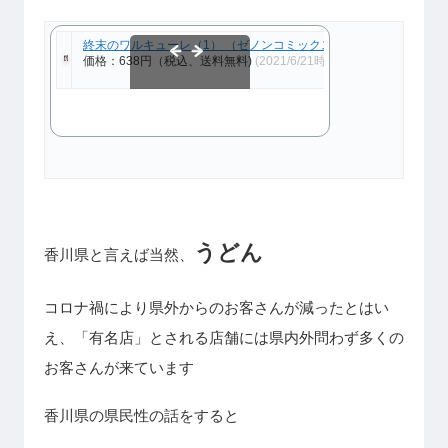
終末のワルキューレ（1） （ゼノンコミックス） [ アジチカ ]
価格：638円（税込、送料無料)
(2021/6/21時点)
スクロールできます
うどん
香川県と言えば当然、
コロナ禍により県外からのお客さんが減ったとはい
え、「有名店」とされる店舗には県内外問わず多くの
お客さんが来ています
香川県の県民性の話をすると