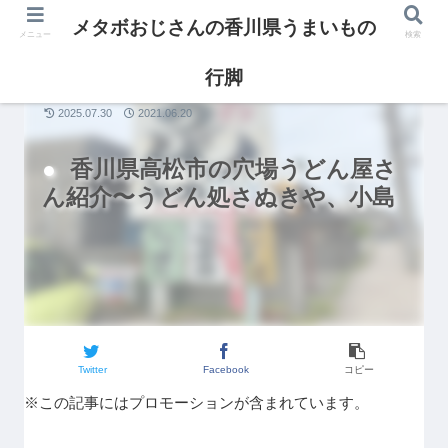
メタボおじさんの香川県うまいもの
メニュー
検索
行脚
グルメ
2025.07.30
2021.06.20
香川県高松市の穴場うどん屋さ
ん紹介〜うどん処さぬきや、小島
Twitter
Facebook
コピー
※この記事にはプロモーションが含まれています。