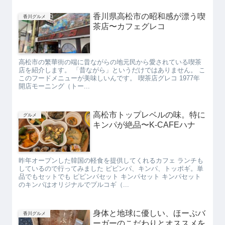
香川県高松市の昭和感が漂う喫
香川グルメ
茶店〜カフェグレコ
高松市の繁華街の端に昔ながらの地元民から愛されている喫茶
店を紹介します。 「昔ながら」というだけではありません。 こ
このフードメニューが美味しいんです。 喫茶店グレコ 1977年
開店モーニング（トー...
高松市トップレベルの味。特に
グルメ
キンパが絶品〜K-CAFEハナ
昨年オープンした韓国の軽食を提供してくれるカフェ ランチも
しているので行ってみました ピビンパ、キンパ、トッポギ。単
品でもセットでも ピビンパセット キンパセット キンパセット
のキンパはオリジナルでプルコギ（...
身体と地球に優しい、ほーぷバ
香川グルメ
ーガーのこだわりとオススメを