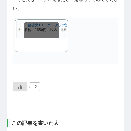
い。
平畠啓史Jリーグ56クラブ巡礼2020 -日本全国56人に会ってきた- /
価格：1650円（税込、送料別)
(2021/6/21時点)
スクロールできます
+2
この記事を書いた人