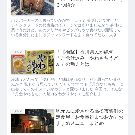
３つ紹介
ハンバーガーの印象っていかがでしょう？ 美味しいですけど、
ジャンクフードの代表格のイメージではありませんか？ 身体に
悪そうだけど、あのテリヤキやビッグなやつ食べたい頑張って
いる自分にたまにはジャンクフードをよく食べてたら、大き...
「【衝撃】香川県民が絶句！
グルメ
「丹念仕込み やわもちうど
ん」の魅力とは
冷凍うどんって「便利だけど味はそれなり」だと思っていませ
んか？ 私もそう思っていたひとりです でも「丹念やわもち」に
出会ってそのイメージがガラッと変わりました 今回は、そんな
「丹念やわもち」の魅力をわかりやすくご紹介しま...
地元民に愛される高松市錦町の
グルメ
定食屋「お食事処まつおか」お
すすめメニューまとめ