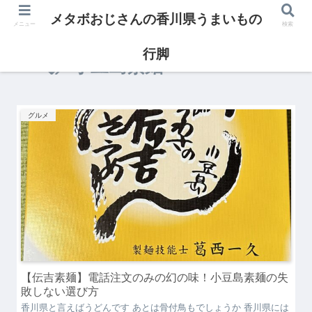
メタボおじさんの香川県うまいもの
メニュー
検索
行脚
小豆島素麺
グルメ
【伝吉素麺】電話注文のみの幻の味！小豆島素麺の失
敗しない選び方
香川県と言えばうどんです あとは骨付鳥もでしょうか 香川県には