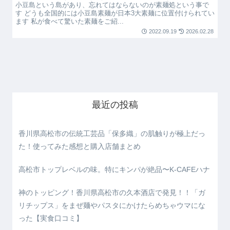
小豆島という島があり、忘れてはならないのが素麺処という事で
す どうも全国的には小豆島素麺が日本3大素麺に位置付けられてい
ます 私が食べて驚いた素麺をご紹...
2022.09.19
2026.02.28
最近の投稿
香川県高松市の伝統工芸品「保多織」の肌触りが極上だっ
た！使ってみた感想と購入店舗まとめ
高松市トップレベルの味。特にキンパが絶品〜K-CAFEハナ
神のトッピング！香川県高松市の久本酒店で発見！！「ガ
リチップス」をまぜ麺やパスタにかけたらめちゃウマにな
った【実食口コミ】