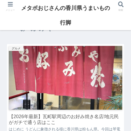
メタボおじさんの香川県うまいもの
メニュー
検索
行脚
ふみや
グルメ
【2026年最新】瓦町駅周辺のお好み焼き名店!地元民
がガチで通う店はここ
はじめに うどんに象徴される様に香川県は粉もん県。今回は琴電