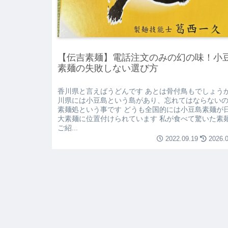
【伝吉素麺】電話注文のみの幻の味！小
素麺の失敗しない選び方
香川県と言えばうどんです あとは骨付鳥もでしょうか
川県には小豆島という島があり、忘れてはならない
素麺処という事です どうも全国的には小豆島素麺が
大素麺に位置付けられています 私が食べて驚いた素
ご紹...
2022.09.19
2026.0