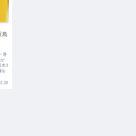
豆島
 香
のが
日本3
麺を
2.28