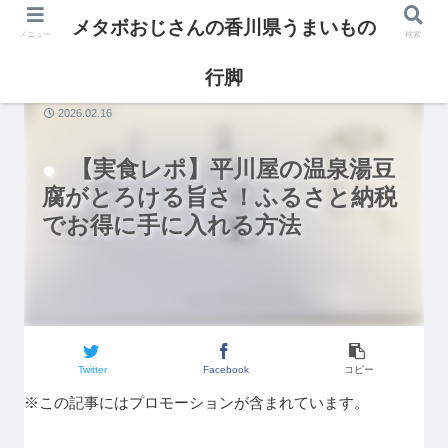
メタボおじさんの香川県うまいもの
メニュー
検索
行脚
グルメ
2026.02.16
【実食レポ】平川屋の温泉湯豆
腐がとろける旨さ！ふるさと納税
でお得に手に入れる方法
Twitter
Facebook
コピー
※この記事にはプロモーションが含まれています。