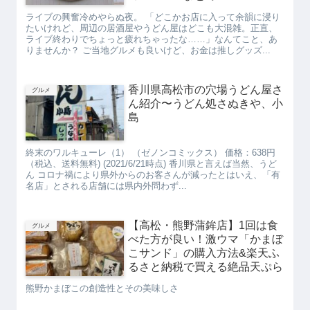
ライブの興奮冷めやらぬ夜。 「どこかお店に入って余韻に浸り
たいけれど、周辺の居酒屋やうどん屋はどこも大混雑。正直、
ライブ終わりでちょっと疲れちゃったな……」なんてこと、あ
りませんか？ ご当地グルメも良いけど、お金は推しグッズ...
香川県高松市の穴場うどん屋さ
グルメ
ん紹介〜うどん処さぬきや、小
島
終末のワルキューレ（1） （ゼノンコミックス） 価格：638円
（税込、送料無料) (2021/6/21時点) 香川県と言えば当然、うど
ん コロナ禍により県外からのお客さんが減ったとはいえ、「有
名店」とされる店舗には県内外問わず...
【高松・熊野蒲鉾店】1回は食
グルメ
べた方が良い！激ウマ「かまぼ
こサンド」の購入方法&楽天ふ
るさと納税で買える絶品天ぷら
熊野かまぼこの創造性とその美味しさ