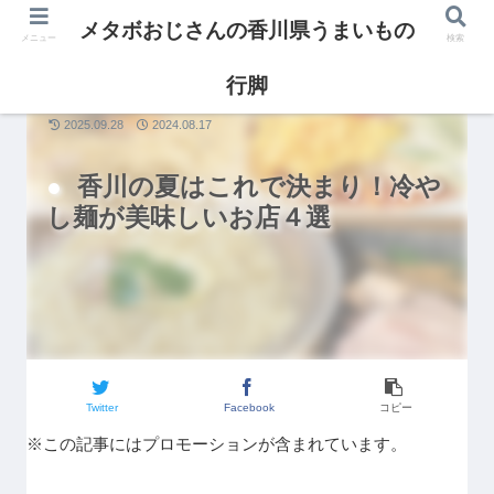
メタボおじさんの香川県うまいもの
メニュー
検索
行脚
グルメ
2025.09.28
2024.08.17
香川の夏はこれで決まり！冷や
し麺が美味しいお店４選
Twitter
Facebook
コピー
※この記事にはプロモーションが含まれています。