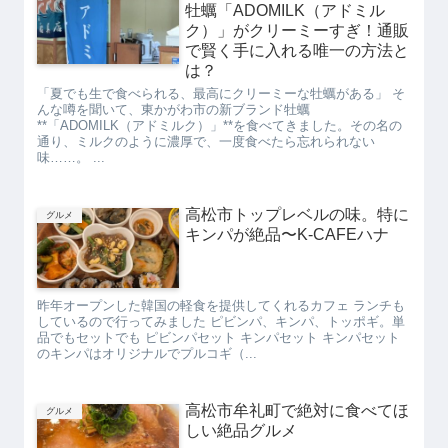
牡蠣「ADOMILK（アドミル
ク）」がクリーミーすぎ！通販
で賢く手に入れる唯一の方法と
は？
「夏でも生で食べられる、最高にクリーミーな牡蠣がある」 そ
んな噂を聞いて、東かがわ市の新ブランド牡蠣
**「ADOMILK（アドミルク）」**を食べてきました。その名の
通り、ミルクのように濃厚で、一度食べたら忘れられない
味……。 ...
高松市トップレベルの味。特に
グルメ
キンパが絶品〜K-CAFEハナ
昨年オープンした韓国の軽食を提供してくれるカフェ ランチも
しているので行ってみました ピビンパ、キンパ、トッポギ。単
品でもセットでも ピビンパセット キンパセット キンパセット
のキンパはオリジナルでプルコギ（...
高松市牟礼町で絶対に食べてほ
グルメ
しい絶品グルメ