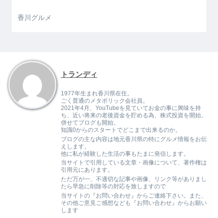
香川グルメ
トランディ
1977年生まれ香川県在住。
ごく普通のメタボリック会社員。
2021年4月、YouTubeを見ていてお金の事に興味を持
ち、近い将来の老後資金を貯める為、株式投資を開始。
併せてブログも開始。
知識0からのスタートでどこまで出来るのか。
ブログの主な内容は地元香川県の特にグルメ情報をお伝
えします。
他に私が経験した生活の事もたまに発信します。
当サイトで引用している文章・画像について、著作権は
引用元にあります。
ただ万が一、不適切な記事や画像、リンク等がありまし
たら早急に削除等の対応を致しますので
当サイトの『お問い合わせ』からご連絡下さい。また、
その他ご意見ご感想なども『お問い合わせ』からお願い
します