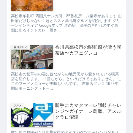
高松市牟礼町 四国八十八カ所 85番札所 八栗寺があります 山
田家だけじゃない！超オススメ牟礼町グルメを紹介します グリ
ーンインディア Googleマップ 道の駅 源平の里むれのすぐ東
側にあるインドカレー屋さ...
香川県高松市の昭和感が漂う喫
香川グルメ
茶店〜カフェグレコ
高松市の繁華街の端に昔ながらの地元民から愛されている喫茶
店を紹介します。 「昔ながら」というだけではありません。 こ
このフードメニューが美味しいんです。 喫茶店グレコ 1977年
開店モーニング（トー...
勝手にカマタマーレ讃岐チャレ
グルメ
ンジ〜ガイナーレ鳥取、アスル
クラロ沼津
数年前に難病ALS研究費支援のアイスバケツチャレンジがあり