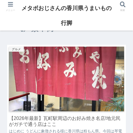
メタボおじさんの香川県うまいもの
メニュー
検索
行脚
繁華街
グルメ
【2026年最新】瓦町駅周辺のお好み焼き名店!地元民
がガチで通う店はここ
はじめに うどんに象徴される様に香川県は粉もん県。今回は琴電