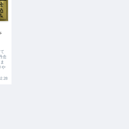
込み
って
丹念
りま
りや
2.28