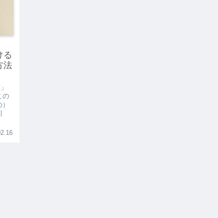
ける
方法
腐」
この
の）
川
2.16