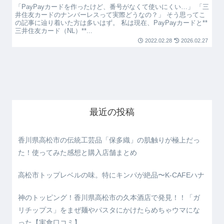
「PayPayカードを作ったけど、番号がなくて使いにくい…」 「三
井住友カードのナンバーレスって実際どうなの？」 そう思ってこ
の記事に辿り着いた方は多いはず。 私は現在、PayPayカードと**
三井住友カード（NL）**...
2022.02.28
2026.02.27
最近の投稿
香川県高松市の伝統工芸品「保多織」の肌触りが極上だっ
た！使ってみた感想と購入店舗まとめ
高松市トップレベルの味。特にキンパが絶品〜K-CAFEハナ
神のトッピング！香川県高松市の久本酒店で発見！！「ガ
リチップス」をまぜ麺やパスタにかけたらめちゃウマにな
った【実食口コミ】