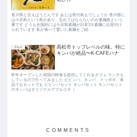
香川県と言えばうどんです あとは骨付鳥もでしょうか 香川県に
は小豆島という島があり、忘れてはならないのが素麺処という
事です どうも全国的には小豆島素麺が日本3大素麺に位置付け
られています 私が食べて驚いた素麺をご紹...
高松市トップレベルの味。特に
グルメ
キンパが絶品〜K-CAFEハナ
昨年オープンした韓国の軽食を提供してくれるカフェ ランチも
しているので行ってみました ピビンパ、キンパ、トッポギ。単
品でもセットでも ピビンパセット キンパセット キンパセット
のキンパはオリジナルでプルコギ（...