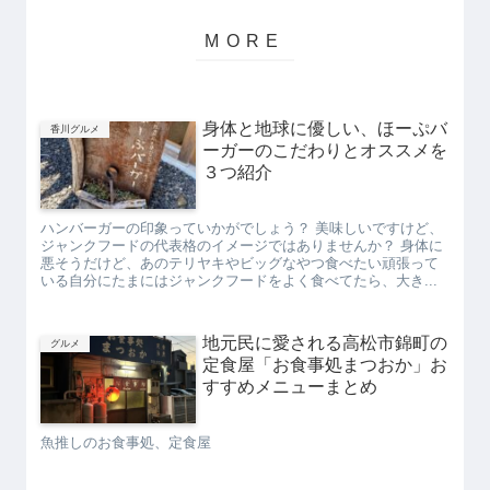
身体と地球に優しい、ほーぷバ
香川グルメ
ーガーのこだわりとオススメを
３つ紹介
ハンバーガーの印象っていかがでしょう？ 美味しいですけど、
ジャンクフードの代表格のイメージではありませんか？ 身体に
悪そうだけど、あのテリヤキやビッグなやつ食べたい頑張って
いる自分にたまにはジャンクフードをよく食べてたら、大き...
地元民に愛される高松市錦町の
グルメ
定食屋「お食事処まつおか」お
すすめメニューまとめ
魚推しのお食事処、定食屋