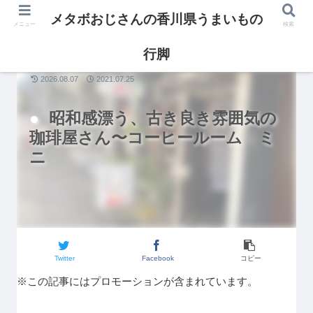
メタボおじさんの香川県うまいもの
メニュー
検索
行脚
香川グルメ
2026.08.07
2021.07.25
昭和感漂う、古き良き雰囲気の
珈琲屋さん〜コーヒールーム ミ
ニ
Twitter
Facebook
コピー
※この記事にはプロモーションが含まれています。