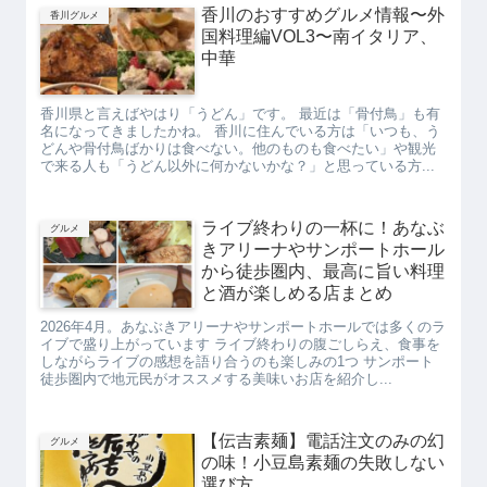
香川のおすすめグルメ情報〜外
香川グルメ
国料理編VOL3〜南イタリア、
中華
香川県と言えばやはり「うどん」です。 最近は「骨付鳥」も有
名になってきましたかね。 香川に住んでいる方は「いつも、う
どんや骨付鳥ばかりは食べない。他のものも食べたい」や観光
で来る人も「うどん以外に何かないかな？」と思っている方...
ライブ終わりの一杯に！あなぶ
グルメ
きアリーナやサンポートホール
から徒歩圏内、最高に旨い料理
と酒が楽しめる店まとめ
2026年4月。あなぶきアリーナやサンポートホールでは多くのラ
イブで盛り上がっています ライブ終わりの腹ごしらえ、食事を
しながらライブの感想を語り合うのも楽しみの1つ サンポート
徒歩圏内で地元民がオススメする美味いお店を紹介し...
【伝吉素麺】電話注文のみの幻
グルメ
の味！小豆島素麺の失敗しない
選び方