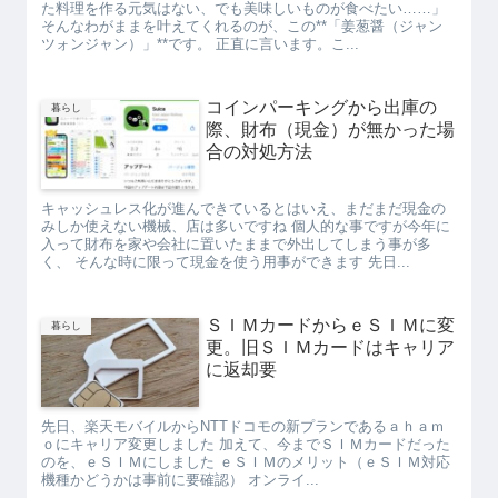
た料理を作る元気はない、でも美味しいものが食べたい……」
そんなわがままを叶えてくれるのが、この**「姜葱醤（ジャン
ツォンジャン）」**です。 正直に言います。こ...
コインパーキングから出庫の
暮らし
際、財布（現金）が無かった場
合の対処方法
キャッシュレス化が進んできているとはいえ、まだまだ現金の
みしか使えない機械、店は多いですね 個人的な事ですが今年に
入って財布を家や会社に置いたままで外出してしまう事が多
く、 そんな時に限って現金を使う用事ができます 先日...
ＳＩＭカードからｅＳＩＭに変
暮らし
更。旧ＳＩＭカードはキャリア
に返却要
先日、楽天モバイルからNTTドコモの新プランであるａｈａｍ
ｏにキャリア変更しました 加えて、今までＳＩＭカードだった
のを、ｅＳＩＭにしました ｅＳＩＭのメリット（ｅＳＩＭ対応
機種かどうかは事前に要確認） オンライ...