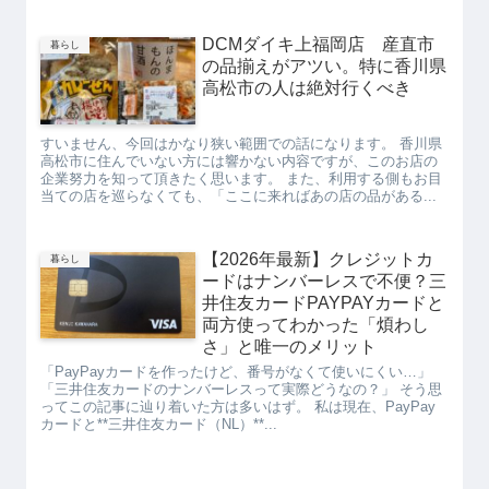
DCMダイキ上福岡店 産直市
暮らし
の品揃えがアツい。特に香川県
高松市の人は絶対行くべき
すいません、今回はかなり狭い範囲での話になります。 香川県
高松市に住んでいない方には響かない内容ですが、このお店の
企業努力を知って頂きたく思います。 また、利用する側もお目
当ての店を巡らなくても、「ここに来ればあの店の品がある...
【2026年最新】クレジットカ
暮らし
ードはナンバーレスで不便？三
井住友カードPAYPAYカードと
両方使ってわかった「煩わし
さ」と唯一のメリット
「PayPayカードを作ったけど、番号がなくて使いにくい…」
「三井住友カードのナンバーレスって実際どうなの？」 そう思
ってこの記事に辿り着いた方は多いはず。 私は現在、PayPay
カードと**三井住友カード（NL）**...