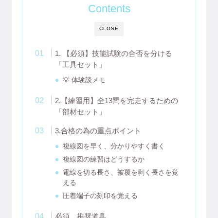
Contents
CLOSE
1. 【必須】技能試験の合否を分ける
「工具セット」
💡 体験談メモ
2.【練習用】全13問を完走するための
「部材セット」
3.合格の為の重点ポイント
複線図を早く、分かりやすく書く
複線図の練習はどうするか
電線を切る長さ、被覆を剥く長さを覚
える
圧着端子の刻印を覚える
必須、推奨道具