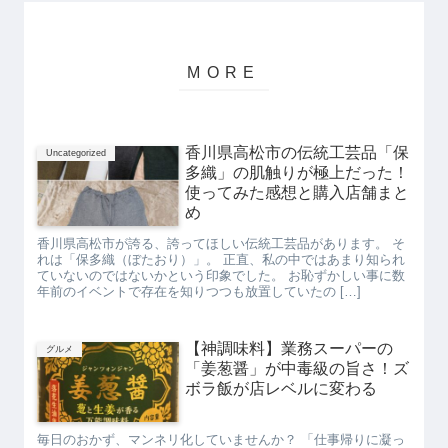
香川県高松市の伝統工芸品「保
Uncategorized
多織」の肌触りが極上だった！
使ってみた感想と購入店舗まと
め
香川県高松市が誇る、誇ってほしい伝統工芸品があります。 そ
れは「保多織（ぼたおり）」。 正直、私の中ではあまり知られ
ていないのではないかという印象でした。 お恥ずかしい事に数
年前のイベントで存在を知りつつも放置していたの […]
【神調味料】業務スーパーの
グルメ
「姜葱醤」が中毒級の旨さ！ズ
ボラ飯が店レベルに変わる
毎日のおかず、マンネリ化していませんか？ 「仕事帰りに凝っ