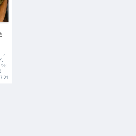
絶
 ラ
パ、
パセ
..
7.04