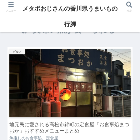
メタボおじさんの香川県うまいもの
メニュー
検索
行脚
美味い魚が食べられる
グルメ
地元民に愛される高松市錦町の定食屋「お食事処まつ
おか」おすすめメニューまとめ
魚推しのお食事処、定食屋