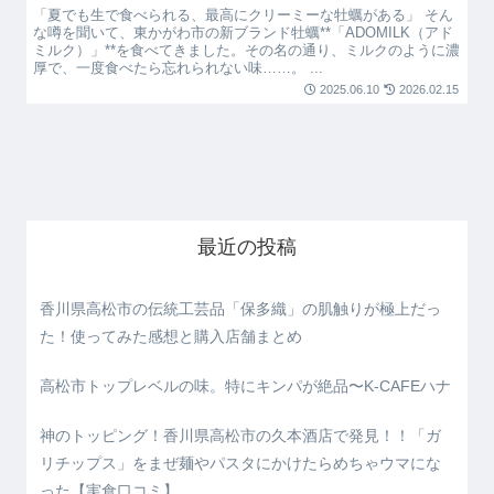
「夏でも生で食べられる、最高にクリーミーな牡蠣がある」 そん
な噂を聞いて、東かがわ市の新ブランド牡蠣**「ADOMILK（アド
ミルク）」**を食べてきました。その名の通り、ミルクのように濃
厚で、一度食べたら忘れられない味……。 ...
2025.06.10
2026.02.15
最近の投稿
香川県高松市の伝統工芸品「保多織」の肌触りが極上だっ
た！使ってみた感想と購入店舗まとめ
高松市トップレベルの味。特にキンパが絶品〜K-CAFEハナ
神のトッピング！香川県高松市の久本酒店で発見！！「ガ
リチップス」をまぜ麺やパスタにかけたらめちゃウマにな
った【実食口コミ】