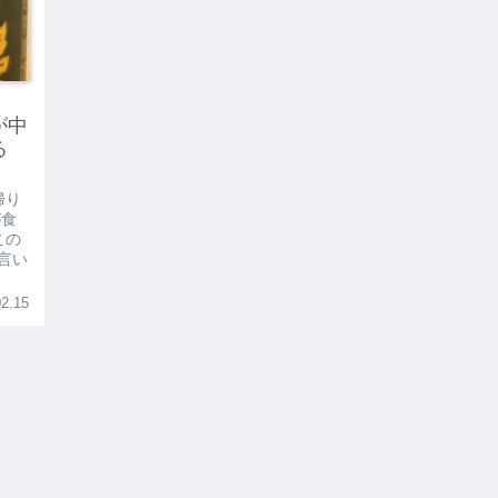
が中
る
帰り
が食
この
に言い
2.15