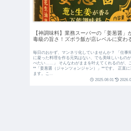
【神調味料】業務スーパーの「姜葱醤」
毒級の旨さ！ズボラ飯が店レベルに変わ
毎日のおかず、マンネリ化していませんか？ 「仕事
に凝った料理を作る元気はない、でも美味しいもの
べたい……」 そんなわがままを叶えてくれるのが、
**「姜葱醤（ジャンツォンジャン）」**です。 正直
ます。こ...
2025.08.01
2026.0