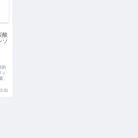
炭酸
ンソ
な
発的
ポッ
正直、
3.01