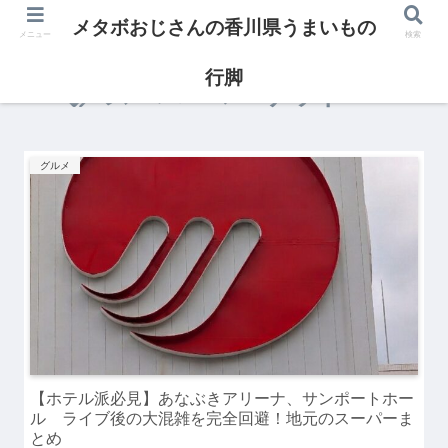
メタボおじさんの香川県うまいもの
メニュー
検索
行脚
スーパーマーケット
グルメ
【ホテル派必見】あなぶきアリーナ、サンポートホー
ル ライブ後の大混雑を完全回避！地元のスーパーま
とめ