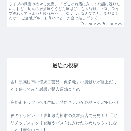
ライブの興奮冷めやらぬ夜。 「どこかお店に入って余韻に浸りた
いけれど、周辺の居酒屋やうどん屋はどこも大混雑。正直、ライ
ブ終わりでちょっと疲れちゃったな……」なんてこと、ありませ
んか？ ご当地グルメも良いけど、お金は推しグッズ...
2026.05.25
2026.05.26
最近の投稿
香川県高松市の伝統工芸品「保多織」の肌触りが極上だっ
た！使ってみた感想と購入店舗まとめ
高松市トップレベルの味。特にキンパが絶品〜K-CAFEハナ
神のトッピング！香川県高松市の久本酒店で発見！！「ガ
リチップス」をまぜ麺やパスタにかけたらめちゃウマにな
った【実食口コミ】