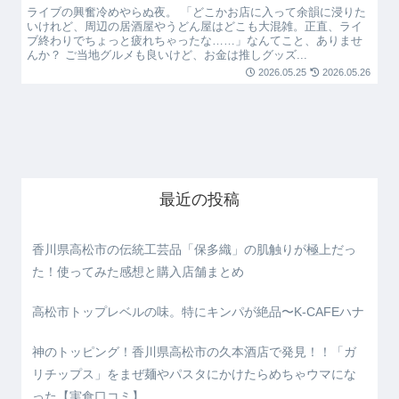
ライブの興奮冷めやらぬ夜。 「どこかお店に入って余韻に浸りた
いけれど、周辺の居酒屋やうどん屋はどこも大混雑。正直、ライ
ブ終わりでちょっと疲れちゃったな……」なんてこと、ありませ
んか？ ご当地グルメも良いけど、お金は推しグッズ...
2026.05.25
2026.05.26
最近の投稿
香川県高松市の伝統工芸品「保多織」の肌触りが極上だっ
た！使ってみた感想と購入店舗まとめ
高松市トップレベルの味。特にキンパが絶品〜K-CAFEハナ
神のトッピング！香川県高松市の久本酒店で発見！！「ガ
リチップス」をまぜ麺やパスタにかけたらめちゃウマにな
った【実食口コミ】