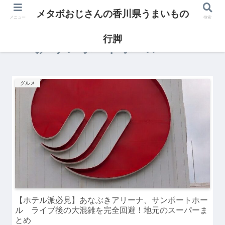
メタボおじさんの香川県うまいもの
メニュー
検索
行脚
サンポートホール
グルメ
【ホテル派必見】あなぶきアリーナ、サンポートホー
ル ライブ後の大混雑を完全回避！地元のスーパーま
とめ