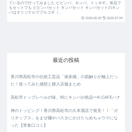
ているので行ってみました ピビンパ、キンパ、トッポギ。単品で
もセットでも ピビンパセット キンパセット キンパセットのキン
パはオリジナルでプルコギ（...
2026.06.20
2026.07.04
最近の投稿
香川県高松市の伝統工芸品「保多織」の肌触りが極上だっ
た！使ってみた感想と購入店舗まとめ
高松市トップレベルの味。特にキンパが絶品〜K-CAFEハナ
神のトッピング！香川県高松市の久本酒店で発見！！「ガ
リチップス」をまぜ麺やパスタにかけたらめちゃウマにな
った【実食口コミ】