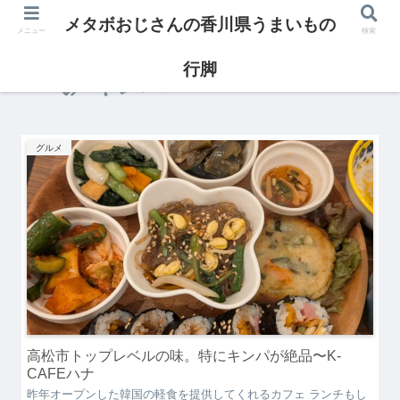
メタボおじさんの香川県うまいもの
メニュー
検索
行脚
キンパ
グルメ
高松市トップレベルの味。特にキンパが絶品〜K-
CAFEハナ
昨年オープンした韓国の軽食を提供してくれるカフェ ランチもし