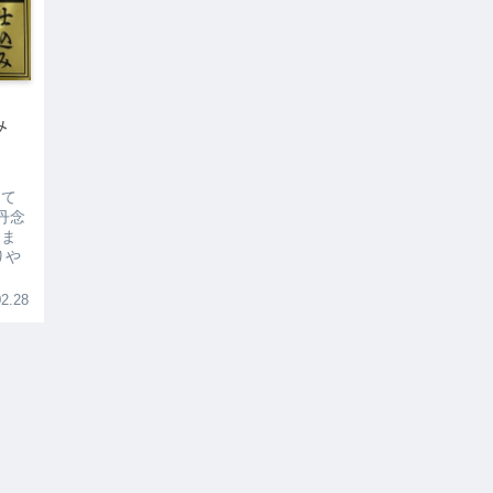
込み
って
丹念
りま
りや
2.28